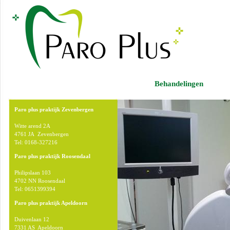
Behandelingen
Paro plus praktijk Zevenbergen
Witte arend 2A
4761 JA Zevenbergen
Tel: 0168-327216
Paro plus praktijk Roosendaal
Philipslaan 103
4702 NN Roosendaal
Tel: 0651399394
Paro plus praktijk Apeldoorn
Duivenlaan 12
7331 AS Apeldoorn