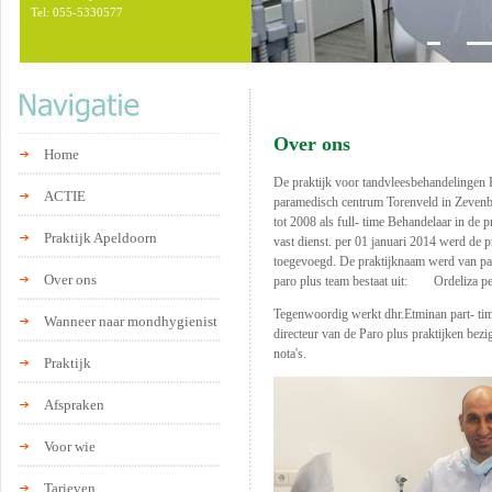
Tel: 055-5330577
Over ons
Home
De praktijk voor tandvleesbehandelingen P
ACTIE
paramedisch centrum Torenveld in Zevenbe
tot 2008 als full- time Behandelaar in de
Praktijk Apeldoorn
vast dienst. per 01 januari 2014 werd de
toegevoegd. De praktijknaam werd van pa
Over ons
paro plus team bestaat uit: Ordeliza pel
Tegenwoordig werkt dhr.Etminan part- time
Wanneer naar mondhygienist
directeur van de Paro plus praktijken be
nota's.
Praktijk
Afspraken
Voor wie
Tarieven